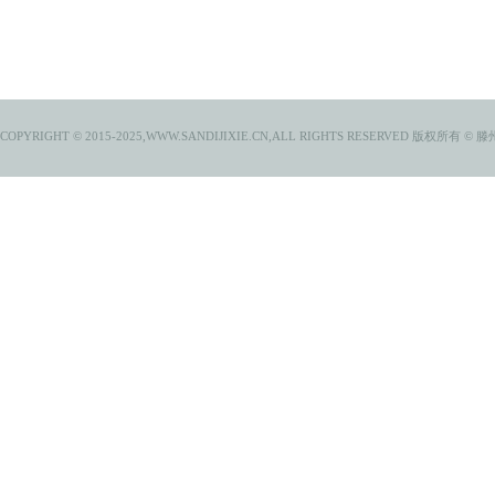
COPYRIGHT © 2015-2025,WWW.SANDIJIXIE.CN,ALL RIGHTS RESERVED
版权所有 © 滕