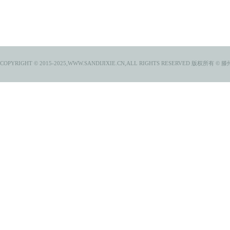
COPYRIGHT © 2015-2025,WWW.SANDIJIXIE.CN,ALL RIGHTS RESERVED
版权所有 © 滕