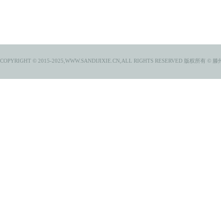
COPYRIGHT © 2015-2025,WWW.SANDIJIXIE.CN,ALL RIGHTS RESERVED
版权所有 © 滕